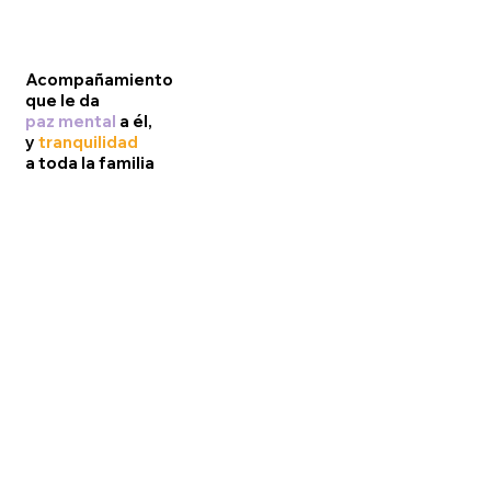
Acompañamiento
que le da
paz mental
a él,
y
tranquilidad
a toda la familia