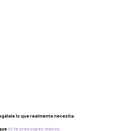
egálale lo que realmente necesita:
que
tú te preocupes menos.